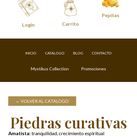
Pepitas
Carrito
Login
INICIO
CATALOGO
BLOG
CONTACTO
Mystikus Collection
Promociones
VOLVER AL CATALOGO
Piedras curativas
Amatista:
tranquilidad, crecimiento espiritual