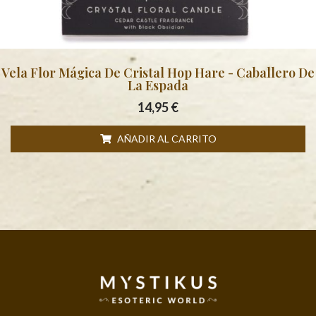
Vela Flor Mágica De Cristal Hop Hare - Caballero De
La Espada
14,95
€
AÑADIR AL CARRITO